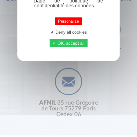
page de politique de
confidentialité des données.
Personalize
Deny all cookies
OK, accept all
+33 (0) 1 44 41 29 19
CONTACT
AFNIL
35 rue Grégoire
de Tours 75279 Paris
Cedex 06