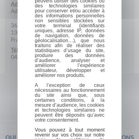
peuvent utiliser des cookies ou
Adresse :
des technologies similaires
pour conserver et/ou accéder à
Adresse postale
des informations personnelles
non sensibles stockées sur
36, Bd Pardigon
votre terminal (identifiants
uniques, adresse IP, données
13004 Marseille
de navigation, données de
France
géolocalisation…), que nous
traitons afin de réaliser des
Téléphone :
statistiques d’usage du site,
produire des données
04.91.50.03.75
d’audience, analyser et
améliorer l’expérience
utilisateur, développer et
améliorer nos produits.
A l’exception de ceux
nécessaires au fonctionnement
du site ainsi que, sous
certaines conditions, à la
mesure d’audience, les cookies
et technologies similaires ne
peuvent être déposés qu’avec
votre consentement.
Vous pouvez à tout moment
revenir sur vos choix sur notre
QUI SOMMES-NOUS ?
FOIRE AUX QUESTIONS