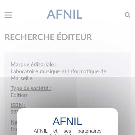
AFNIL
RECHERCHE ÉDITEUR
Marque éditoriale :
Laboratoire musique et informatique de
Marseille
Type de société :
Edition
ISBN :
978-2-9506677
Nationalité :
France
AFNIL et ses partenaires