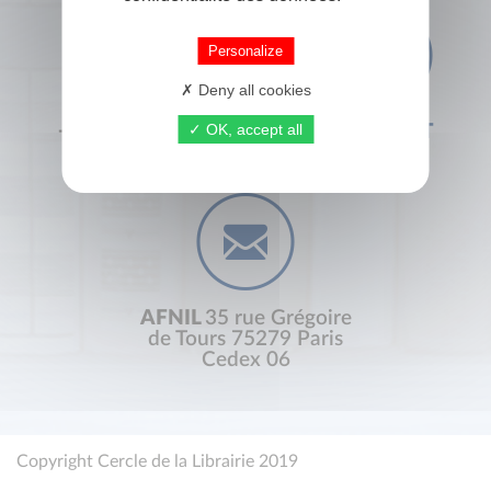
Personalize
Deny all cookies
OK, accept all
+33 (0) 1 44 41 29 19
CONTACT
AFNIL
35 rue Grégoire
de Tours 75279 Paris
Cedex 06
Copyright Cercle de la Librairie 2019