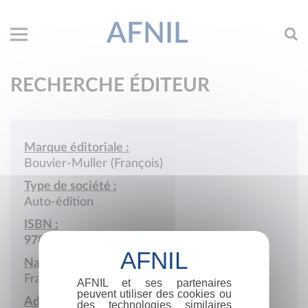
AFNIL
RECHERCHE ÉDITEUR
Marque éditoriale :
Bouvier-Muller (François)
Type de société :
Auto-édition
ISBN :
978-2-9506676
Nationalité :
France
AFNIL et ses partenaires
peuvent utiliser des cookies ou
Adresse :
des technologies similaires