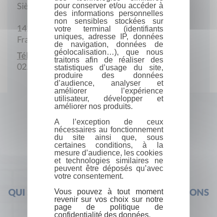
pour conserver et/ou accéder à
Siège social
des informations personnelles
non sensibles stockées sur
14230 Neuilly-la-Forêt
votre terminal (identifiants
uniques, adresse IP, données
France
de navigation, données de
géolocalisation…), que nous
Téléphone :
traitons afin de réaliser des
02.31.22.82.05
statistiques d’usage du site,
produire des données
d’audience, analyser et
améliorer l’expérience
utilisateur, développer et
améliorer nos produits.
A l’exception de ceux
nécessaires au fonctionnement
du site ainsi que, sous
certaines conditions, à la
mesure d’audience, les cookies
et technologies similaires ne
peuvent être déposés qu’avec
votre consentement.
Vous pouvez à tout moment
QUI SOMMES-NOUS ?
FOIRE AUX QUESTIONS
revenir sur vos choix sur notre
page de politique de
confidentialité des données.