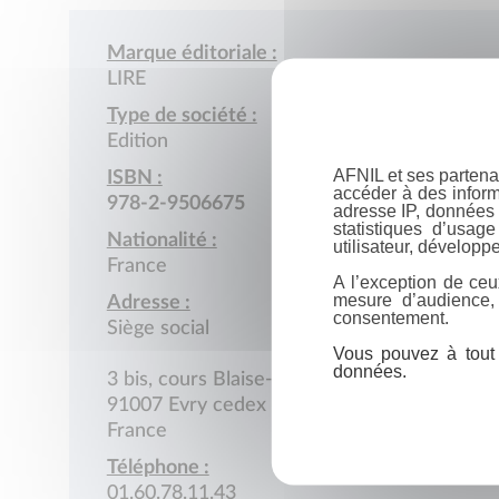
Marque éditoriale :
LIRE
Type de société :
Edition
AFNIL et ses partena
ISBN :
accéder à des inform
978-2-9506675
adresse IP, données 
statistiques d’usag
Nationalité :
utilisateur, développe
France
A l’exception de ceu
mesure d’audience,
Adresse :
consentement.
Siège social
Vous pouvez à tout 
données.
3 bis, cours Blaise-Pascal, BP 224
91007 Evry cedex
France
Téléphone :
01.60.78.11.43