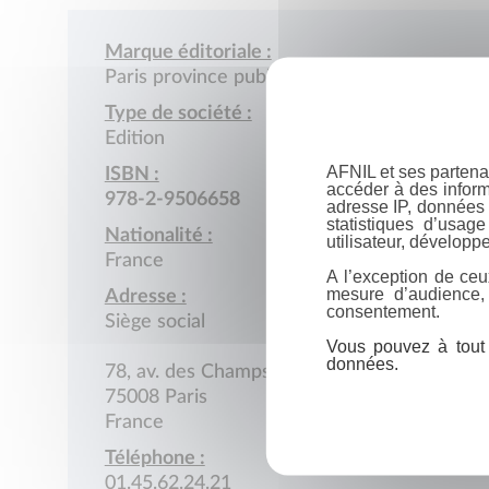
Marque éditoriale :
Paris province publicité
Type de société :
Edition
AFNIL et ses partena
ISBN :
accéder à des inform
978-2-9506658
adresse IP, données 
statistiques d’usag
Nationalité :
utilisateur, développe
France
A l’exception de ceu
mesure d’audience,
Adresse :
consentement.
Siège social
Vous pouvez à tout 
données.
78, av. des Champs-Elysées
75008 Paris
France
Téléphone :
01.45.62.24.21