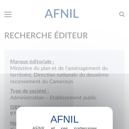
AFNIL
RECHERCHE ÉDITEUR
Marque éditoriale :
Ministère du plan et de l'aménagement du
territoire, Direction nationale du deuxième
recensement du Cameroun
Type de société :
Administration – Etablissement public
ISBN :
978-2-909644
Nationalité :
AFNIL et ses partenaires