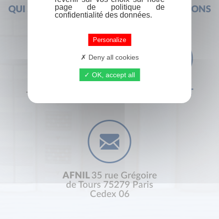
page de politique de
QUI SOMMES-NOUS ?
FOIRE AUX QUESTIONS
confidentialité des données.
Personalize
Deny all cookies
OK, accept all
+33 (0) 1 44 41 29 19
CONTACT
AFNIL
35 rue Grégoire
de Tours 75279 Paris
Cedex 06