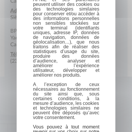
Cameroun
peuvent utiliser des cookies ou
des technologies similaires
Adresse :
pour conserver et/ou accéder à
Siège social
des informations personnelles
non sensibles stockées sur
votre terminal (identifiants
BP 7094
uniques, adresse IP, données
de navigation, données de
Yaoundé
géolocalisation…), que nous
Cameroun
traitons afin de réaliser des
statistiques d’usage du site,
Téléphone :
produire des données
d’audience, analyser et
(237) 20.30.71
améliorer l’expérience
utilisateur, développer et
améliorer nos produits.
A l’exception de ceux
nécessaires au fonctionnement
du site ainsi que, sous
certaines conditions, à la
mesure d’audience, les cookies
et technologies similaires ne
peuvent être déposés qu’avec
votre consentement.
Vous pouvez à tout moment
revenir sur vos choix sur notre