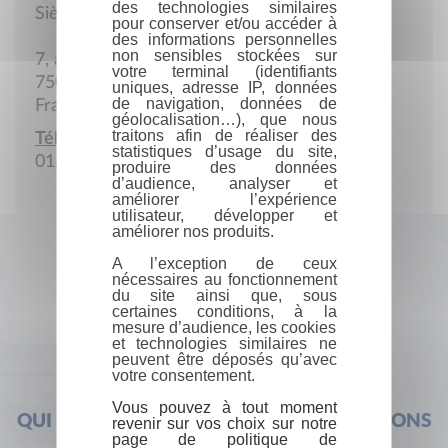
des technologies similaires
Siège social
pour conserver et/ou accéder à
des informations personnelles
non sensibles stockées sur
7, av. Philippe-Auguste
votre terminal (identifiants
75011 Paris
uniques, adresse IP, données
de navigation, données de
France
géolocalisation…), que nous
traitons afin de réaliser des
Téléphone :
statistiques d’usage du site,
01.43.73.58.19
produire des données
d’audience, analyser et
améliorer l’expérience
utilisateur, développer et
améliorer nos produits.
A l’exception de ceux
nécessaires au fonctionnement
du site ainsi que, sous
certaines conditions, à la
mesure d’audience, les cookies
et technologies similaires ne
peuvent être déposés qu’avec
votre consentement.
Vous pouvez à tout moment
QUI SOMMES-NOUS ?
FOIRE AUX QUESTIONS
revenir sur vos choix sur notre
page de politique de