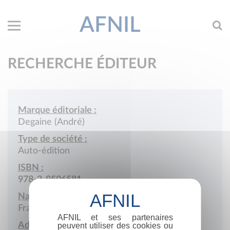
AFNIL
RECHERCHE ÉDITEUR
Marque éditoriale :
Degaine (André)
Type de société :
Auto-édition
ISBN :
978-2-9506581
Nationalité :
France
AFNIL et ses partenaires
Adresse :
peuvent utiliser des cookies ou