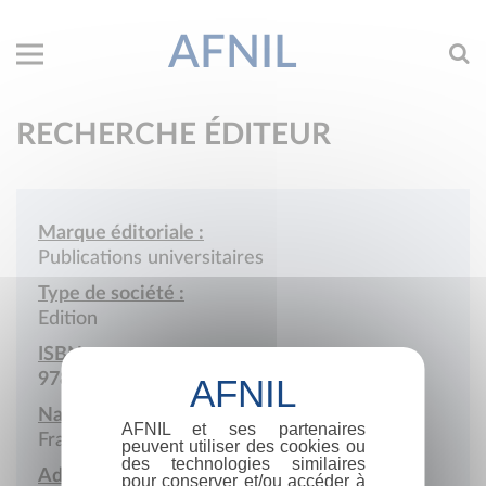
AFNIL
RECHERCHE ÉDITEUR
Marque éditoriale :
Publications universitaires
Type de société :
Edition
ISBN :
978-2-903949
Nationalité :
AFNIL et ses partenaires
France
peuvent utiliser des cookies ou
des technologies similaires
Adresse :
pour conserver et/ou accéder à