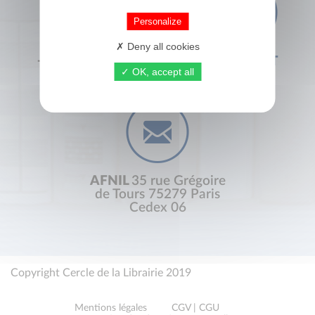
Personalize
Deny all cookies
+33 (0) 1 44 41 29 19
CONTACT
OK, accept all
AFNIL
35 rue Grégoire
de Tours 75279 Paris
Cedex 06
Copyright Cercle de la Librairie 2019
Mentions légales
CGV | CGU