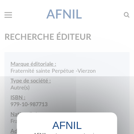
AFNIL
RECHERCHE ÉDITEUR
Marque éditoriale :
Fraternité sainte Perpétue -Vierzon
Type de société :
Autre(s)
ISBN :
979-10-987713
Nationalité :
France
Adresse :