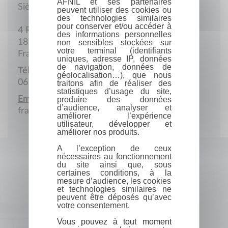
AFNIL et ses partenaires
Siège social
peuvent utiliser des cookies ou
des technologies similaires
pour conserver et/ou accéder à
4 Rue du Presbytère
des informations personnelles
18100 Vierzon
non sensibles stockées sur
votre terminal (identifiants
France
uniques, adresse IP, données
de navigation, données de
Téléphone portable :
géolocalisation…), que nous
06 33 35 90 40
traitons afin de réaliser des
statistiques d’usage du site,
Email :
produire des données
d’audience, analyser et
fraternitesainteperpetue@gmail.com
améliorer l’expérience
utilisateur, développer et
améliorer nos produits.
A l’exception de ceux
nécessaires au fonctionnement
du site ainsi que, sous
certaines conditions, à la
mesure d’audience, les cookies
et technologies similaires ne
peuvent être déposés qu’avec
votre consentement.
Vous pouvez à tout moment