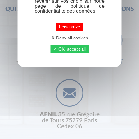
revenir sur vos choix sur notre
page de politique de
QUI SOMMES-NOUS ?
FOIRE AUX QUESTIONS
confidentialité des données.
Personalize
Deny all cookies
OK, accept all
+33 (0) 1 44 41 29 19
CONTACT
AFNIL
35 rue Grégoire
de Tours 75279 Paris
Cedex 06