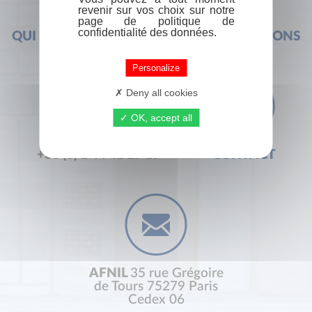
revenir sur vos choix sur notre
page de politique de
confidentialité des données.
QUI SOMMES-NOUS ?
FOIRE AUX QUESTIONS
Personalize
Deny all cookies
OK, accept all
+33 (0) 1 44 41 29 19
CONTACT
AFNIL
35 rue Grégoire
de Tours 75279 Paris
Cedex 06