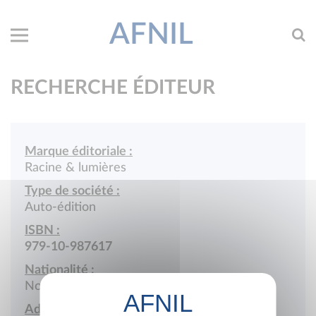
AFNIL
RECHERCHE ÉDITEUR
Marque éditoriale :
Racine & lumières
Type de société :
Auto-édition
ISBN :
979-10-987617
Nationalité :
Nouvelle-Calédonie
Adresse :