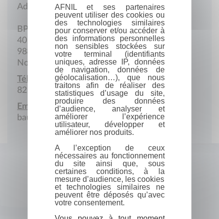
Adresse postale
AFNIL et ses partenaires
peuvent utiliser des cookies ou
des technologies similaires
BP 873
pour conserver et/ou accéder à
des informations personnelles
40 Rue Rt1 Nandaï
non sensibles stockées sur
98870 Bourail
votre terminal (identifiants
uniques, adresse IP, données
Nouvelle-Calédonie
de navigation, données de
géolocalisation…), que nous
Téléphone portable :
traitons afin de réaliser des
82 52 47
statistiques d’usage du site,
produire des données
Email :
d’audience, analyser et
améliorer l’expérience
bauquetveronique@outlook.fr
utilisateur, développer et
améliorer nos produits.
A l’exception de ceux
nécessaires au fonctionnement
du site ainsi que, sous
certaines conditions, à la
mesure d’audience, les cookies
et technologies similaires ne
peuvent être déposés qu’avec
votre consentement.
Vous pouvez à tout moment