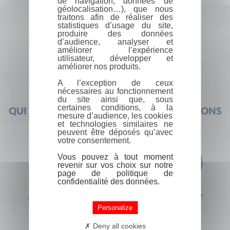
de navigation, données de
géolocalisation…), que nous
traitons afin de réaliser des
statistiques d’usage du site,
produire des données
d’audience, analyser et
améliorer l’expérience
utilisateur, développer et
améliorer nos produits.
A l’exception de ceux
nécessaires au fonctionnement
du site ainsi que, sous
certaines conditions, à la
QUI SOMMES-NOUS ?
FOIRE AUX QUESTIONS
mesure d’audience, les cookies
et technologies similaires ne
peuvent être déposés qu’avec
votre consentement.
Vous pouvez à tout moment
revenir sur vos choix sur notre
page de politique de
confidentialité des données.
+33 (0) 1 44 41 29 19
CONTACT
Personalize
Deny all cookies