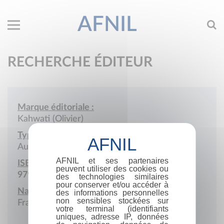
AFNIL
RECHERCHE ÉDITEUR
Marque éditoriale :
Kahwati (Olivier)
Type de société :
Auto-édition
AFNIL et ses partenaires
ISBN :
peuvent utiliser des cookies ou
979-10-987652
des technologies similaires
pour conserver et/ou accéder à
Nationalité :
des informations personnelles
non sensibles stockées sur
France
votre terminal (identifiants
uniques, adresse IP, données