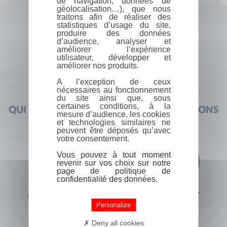
de navigation, données de
géolocalisation…), que nous
traitons afin de réaliser des
statistiques d’usage du site,
produire des données
d’audience, analyser et
améliorer l’expérience
utilisateur, développer et
améliorer nos produits.
A l’exception de ceux
nécessaires au fonctionnement
du site ainsi que, sous
certaines conditions, à la
QUI SOMMES-NOUS ?
FOIRE AUX QUESTIONS
mesure d’audience, les cookies
et technologies similaires ne
peuvent être déposés qu’avec
votre consentement.
Vous pouvez à tout moment
revenir sur vos choix sur notre
page de politique de
confidentialité des données.
+33 (0) 1 44 41 29 19
CONTACT
Personalize
Deny all cookies