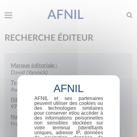
AFNIL
RECHERCHE ÉDITEUR
Marque éditoriale :
David (Yannick)
Type de société :
Auto-édition
AFNIL et ses partenaires
ISBN :
peuvent utiliser des cookies ou
979-10-448-0169-2
des technologies similaires
pour conserver et/ou accéder à
Nationalité :
des informations personnelles
non sensibles stockées sur
France
votre terminal (identifiants
uniques, adresse IP, données