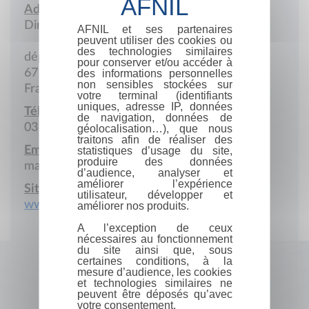
Adresse :
Direction
AFNIL et ses partenaires
peuvent utiliser des cookies ou
des technologies similaires
départementale 130
pour conserver et/ou accéder à
67130 Natzweiler
des informations personnelles
non sensibles stockées sur
France
votre terminal (identifiants
uniques, adresse IP, données
Téléphone :
de navigation, données de
03 88 47 44 60
géolocalisation…), que nous
traitons afin de réaliser des
Email :
statistiques d’usage du site,
produire des données
mazarine.godefroy@onacvg.fr
d’audience, analyser et
améliorer l’expérience
Site Internet :
utilisateur, développer et
www.struthof.fr
améliorer nos produits.
A l’exception de ceux
nécessaires au fonctionnement
du site ainsi que, sous
certaines conditions, à la
mesure d’audience, les cookies
et technologies similaires ne
peuvent être déposés qu’avec
votre consentement.