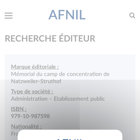
AFNIL
RECHERCHE ÉDITEUR
Marque éditoriale :
Mémorial du camp de concentration de
Natzweiler-Struthof
Type de société :
Administration – Etablissement public
ISBN :
979-10-987598
Nationalité :
France