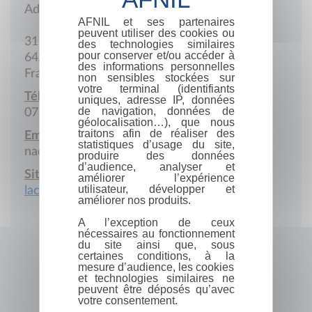
Adresse postale
AFNIL et ses partenaires
peuvent utiliser des cookies ou
31 Rue Chailla
des technologies similaires
pour conserver et/ou accéder à
64210 Bidart
des informations personnelles
France
non sensibles stockées sur
votre terminal (identifiants
Téléphone portable :
uniques, adresse IP, données
de navigation, données de
07 83 64 50 04
géolocalisation…), que nous
traitons afin de réaliser des
Email :
statistiques d’usage du site,
nadine@lacoachhebreu.com
produire des données
d’audience, analyser et
Site Internet :
améliorer l’expérience
utilisateur, développer et
lacoachhebreu.com
améliorer nos produits.
A l’exception de ceux
nécessaires au fonctionnement
du site ainsi que, sous
certaines conditions, à la
mesure d’audience, les cookies
et technologies similaires ne
peuvent être déposés qu’avec
votre consentement.