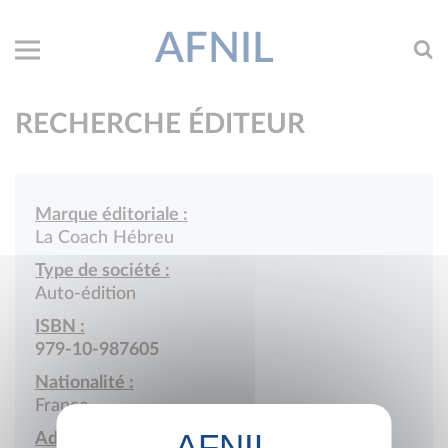
AFNIL
RECHERCHE ÉDITEUR
Marque éditoriale :
La Coach Hébreu
Type de société :
Auto-édition
ISBN :
979-10-987605
Nationalité :
France
Adresse :