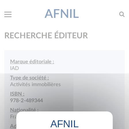
AFNIL
RECHERCHE ÉDITEUR
Marque éditoriale :
IAD
Type de société :
Activités immobilières
ISBN :
978-2-489344
Nationalité :
France
Adresse :