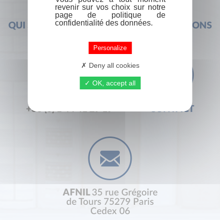
revenir sur vos choix sur notre
page de politique de
confidentialité des données.
QUI SOMMES-NOUS ?
FOIRE AUX QUESTIONS
Personalize
Deny all cookies
OK, accept all
+33 (0) 1 44 41 29 19
CONTACT
AFNIL
35 rue Grégoire
de Tours 75279 Paris
Cedex 06