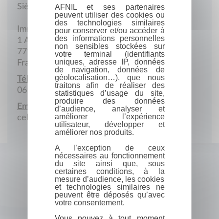
Siège social
AFNIL et ses partenaires
peuvent utiliser des cookies ou
des technologies similaires
Immeuble Carré Haussmann III
pour conserver et/ou accéder à
des informations personnelles
1 Allée de la Ferme de Varatre
non sensibles stockées sur
77127 Lieusaint
votre terminal (identifiants
uniques, adresse IP, données
France
de navigation, données de
géolocalisation…), que nous
Téléphone portable :
traitons afin de réaliser des
06 74 53 38 46
statistiques d’usage du site,
produire des données
Email :
d’audience, analyser et
améliorer l’expérience
celine.faraut@iadinternational.com
utilisateur, développer et
améliorer nos produits.
A l’exception de ceux
nécessaires au fonctionnement
du site ainsi que, sous
certaines conditions, à la
mesure d’audience, les cookies
et technologies similaires ne
peuvent être déposés qu’avec
votre consentement.
Vous pouvez à tout moment