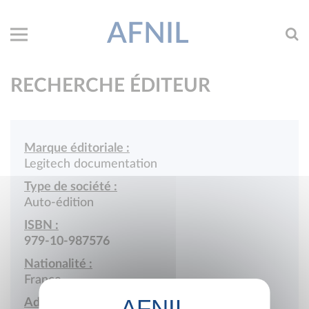
AFNIL
RECHERCHE ÉDITEUR
Marque éditoriale :
Legitech documentation
Type de société :
Auto-édition
ISBN :
979-10-987576
Nationalité :
France
Adresse :