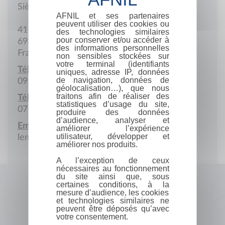
Siège social
AFNIL et ses partenaires
peuvent utiliser des cookies ou
41 Quai Jean-Jacques-Rousseau
des technologies similaires
pour conserver et/ou accéder à
69350 La Mulatière
des informations personnelles
France
non sensibles stockées sur
votre terminal (identifiants
Téléphone :
uniques, adresse IP, données
de navigation, données de
09 84 50 66 22
géolocalisation…), que nous
traitons afin de réaliser des
Téléphone portable :
statistiques d’usage du site,
07 69 42 52 78
produire des données
d’audience, analyser et
Email :
améliorer l’expérience
utilisateur, développer et
lemose2006@yahoo.fr
améliorer nos produits.
A l’exception de ceux
nécessaires au fonctionnement
du site ainsi que, sous
certaines conditions, à la
mesure d’audience, les cookies
et technologies similaires ne
peuvent être déposés qu’avec
votre consentement.