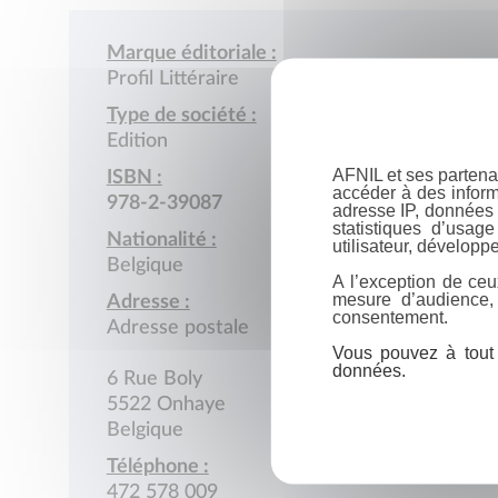
Marque éditoriale :
Profil Littéraire
Type de société :
Edition
AFNIL et ses partena
ISBN :
accéder à des inform
978-2-39087
adresse IP, données 
statistiques d’usag
Nationalité :
utilisateur, développe
Belgique
A l’exception de ceu
mesure d’audience,
Adresse :
consentement.
Adresse postale
Vous pouvez à tout 
données.
6 Rue Boly
5522 Onhaye
Belgique
Téléphone :
472 578 009