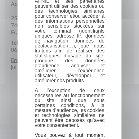
AFNIL et ses partenaires
Adresse postale
peuvent utiliser des cookies ou
des technologies similaires
pour conserver et/ou accéder à
25 Rue Chaumontel
des informations personnelles
74000 Annecy
non sensibles stockées sur
votre terminal (identifiants
France
uniques, adresse IP, données
de navigation, données de
Téléphone portable :
géolocalisation…), que nous
06 08 77 68 55
traitons afin de réaliser des
statistiques d’usage du site,
Email :
produire des données
d’audience, analyser et
julien.duteil.auteur@gmail.com
améliorer l’expérience
utilisateur, développer et
améliorer nos produits.
A l’exception de ceux
nécessaires au fonctionnement
du site ainsi que, sous
certaines conditions, à la
mesure d’audience, les cookies
et technologies similaires ne
peuvent être déposés qu’avec
votre consentement.
Vous pouvez à tout moment