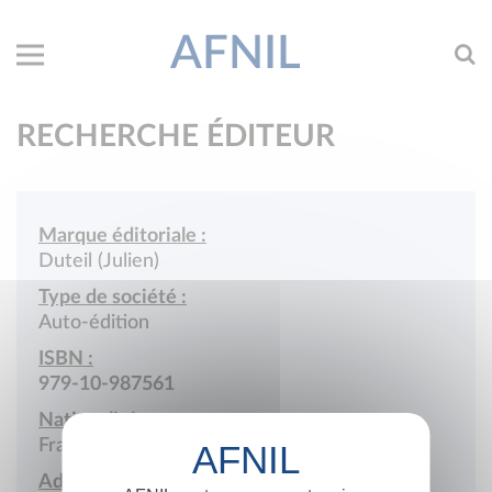
AFNIL
RECHERCHE ÉDITEUR
Marque éditoriale :
Duteil (Julien)
Type de société :
Auto-édition
ISBN :
979-10-987561
Nationalité :
France
Adresse :