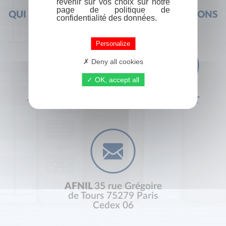
revenir sur vos choix sur notre
page de politique de
QUI SOMMES-NOUS ?
FOIRE AUX QUESTIONS
confidentialité des données.
Personalize
Deny all cookies
OK, accept all
+33 (0) 1 44 41 29 19
CONTACT
AFNIL
35 rue Grégoire
de Tours 75279 Paris
Cedex 06