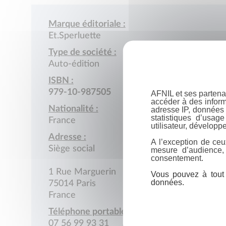
Marque éditoriale :
Et.Sperluette
Type de société :
Auto-édition
ISBN :
979-10-987505
AFNIL et ses partena
accéder à des inform
Nationalité :
adresse IP, données 
statistiques d’usag
France
utilisateur, développe
Adresse :
A l’exception de ceu
Siège social
mesure d’audience,
consentement.
1 Rue Marguerin
Vous pouvez à tout 
données.
75014 Paris
France
Téléphone portable :
07 56 99 93 31