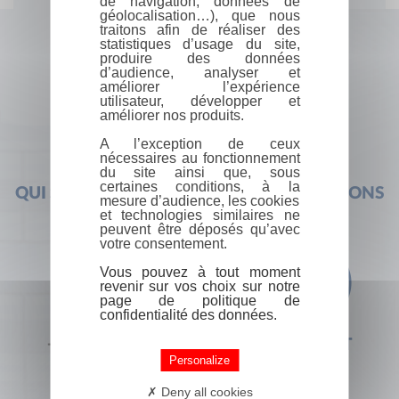
de navigation, données de
géolocalisation…), que nous
traitons afin de réaliser des
statistiques d’usage du site,
produire des données
d’audience, analyser et
améliorer l’expérience
utilisateur, développer et
améliorer nos produits.
A l’exception de ceux
nécessaires au fonctionnement
du site ainsi que, sous
certaines conditions, à la
QUI SOMMES-NOUS ?
FOIRE AUX QUESTIONS
mesure d’audience, les cookies
et technologies similaires ne
peuvent être déposés qu’avec
votre consentement.
Vous pouvez à tout moment
revenir sur vos choix sur notre
page de politique de
confidentialité des données.
+33 (0) 1 44 41 29 19
CONTACT
Personalize
Deny all cookies