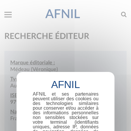
AFNIL
RECHERCHE ÉDITEUR
Marque éditoriale :
Médeau (Véronique)
Type de société :
Auto-édition
AFNIL et ses partenaires
ISBN :
peuvent utiliser des cookies ou
979-10-987589
des technologies similaires
pour conserver et/ou accéder à
Nationalité :
des informations personnelles
non sensibles stockées sur
France
votre terminal (identifiants
uniques, adresse IP, données