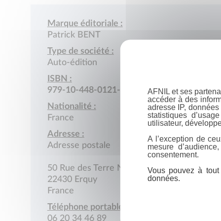
Marque éditoriale :
Patrick BENT
Type de société :
Auto-édition
ISBN :
979-10-448-0121-0
AFNIL et ses partena
accéder à des inform
Nationalité :
adresse IP, données 
statistiques d’usag
France
utilisateur, développe
Adresse :
A l’exception de ceu
Adresse postale
mesure d’audience,
consentement.
50 Rue des Terre Neuvas
Vous pouvez à tout 
données.
22430 Erquy
France
Téléphone portable :
06 20 34 46 89