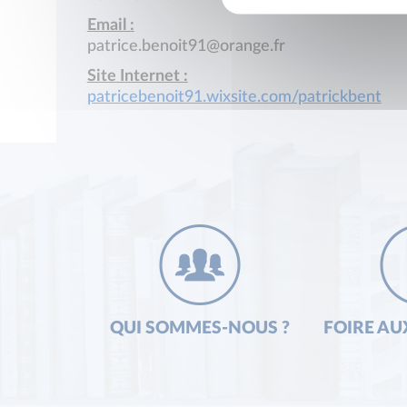
Email :
patrice.benoit91@orange.fr
Site Internet :
patricebenoit91.wixsite.com/patrickbent
QUI SOMMES-NOUS ?
FOIRE AU