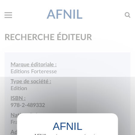
AFNIL
RECHERCHE ÉDITEUR
Marque éditoriale :
Editions Forteresse
Type de société :
Edition
ISBN :
978-2-489332
Nationalité :
France
Adresse :