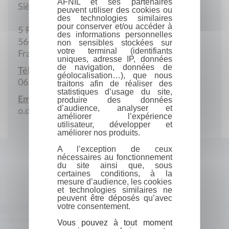
AFNIL et ses partenaires
Siège social
peuvent utiliser des cookies ou
des technologies similaires
pour conserver et/ou accéder à
5 Rue du Souvenir
des informations personnelles
56410 Erdeven
non sensibles stockées sur
votre terminal (identifiants
France
uniques, adresse IP, données
de navigation, données de
Téléphone portable :
géolocalisation…), que nous
06 30 63 25 05
traitons afin de réaliser des
statistiques d’usage du site,
Email :
produire des données
d’audience, analyser et
o.dombret@delnoch.fr
améliorer l’expérience
utilisateur, développer et
améliorer nos produits.
A l’exception de ceux
nécessaires au fonctionnement
du site ainsi que, sous
certaines conditions, à la
mesure d’audience, les cookies
et technologies similaires ne
peuvent être déposés qu’avec
votre consentement.
Vous pouvez à tout moment