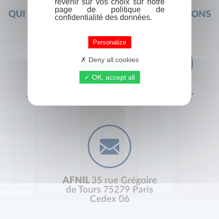
revenir sur vos choix sur notre
page de politique de
QUI SOMMES-NOUS ?
FOIRE AUX QUESTIONS
confidentialité des données.
Personalize
Deny all cookies
OK, accept all
+33 (0) 1 44 41 29 19
CONTACT
AFNIL
35 rue Grégoire
de Tours 75279 Paris
Cedex 06