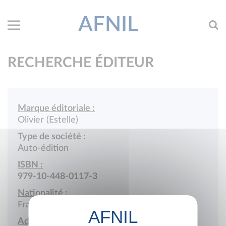
AFNIL
RECHERCHE ÉDITEUR
Marque éditoriale :
Olivier (Estelle)
Type de société :
Auto-édition
ISBN :
979-10-448-0117-3
Nationalité :
France
Adresse :