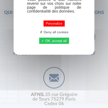
revenir sur vos choix sur notre
page de politique de
confidentialité des données.
QUI SOMMES-NOUS ?
FOIRE AUX QUESTIONS
Personalize
Deny all cookies
OK, accept all
+33 (0) 1 44 41 29 19
CONTACT
AFNIL
35 rue Grégoire
de Tours 75279 Paris
Cedex 06