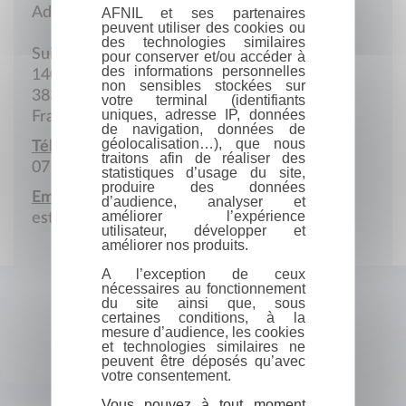
Adresse postale
AFNIL et ses partenaires
peuvent utiliser des cookies ou
des technologies similaires
Suite
pour conserver et/ou accéder à
des informations personnelles
1400 Chemin de la Buissonnière
non sensibles stockées sur
38300 Châteauvilain
votre terminal (identifiants
uniques, adresse IP, données
France
de navigation, données de
géolocalisation…), que nous
Téléphone portable :
traitons afin de réaliser des
07 86 01 49 05
statistiques d’usage du site,
produire des données
Email :
d’audience, analyser et
améliorer l’expérience
estelle.olivier38@gmail.com
utilisateur, développer et
améliorer nos produits.
A l’exception de ceux
nécessaires au fonctionnement
du site ainsi que, sous
certaines conditions, à la
mesure d’audience, les cookies
et technologies similaires ne
peuvent être déposés qu’avec
votre consentement.
Vous pouvez à tout moment