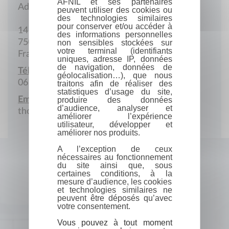
AFNIL et ses partenaires
Adresse postale
peuvent utiliser des cookies ou
des technologies similaires
pour conserver et/ou accéder à
14 Rue du Cambodge
des informations personnelles
75020 Paris
non sensibles stockées sur
votre terminal (identifiants
France
uniques, adresse IP, données
de navigation, données de
Téléphone portable :
géolocalisation…), que nous
06 60 13 40 40
traitons afin de réaliser des
statistiques d’usage du site,
Email :
produire des données
d’audience, analyser et
thomaspoirrier@hotmail.com
améliorer l’expérience
utilisateur, développer et
améliorer nos produits.
A l’exception de ceux
nécessaires au fonctionnement
du site ainsi que, sous
certaines conditions, à la
mesure d’audience, les cookies
et technologies similaires ne
peuvent être déposés qu’avec
votre consentement.
Vous pouvez à tout moment