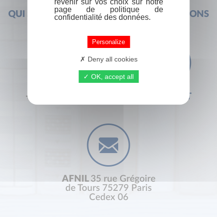
revenir sur vos choix sur notre
page de politique de
QUI SOMMES-NOUS ?
FOIRE AUX QUESTIONS
confidentialité des données.
Personalize
Deny all cookies
OK, accept all
+33 (0) 1 44 41 29 19
CONTACT
AFNIL
35 rue Grégoire
de Tours 75279 Paris
Cedex 06