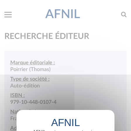
AFNIL
RECHERCHE ÉDITEUR
Marque éditoriale :
Poirrier (Thomas)
Type de société :
Auto-édition
ISBN :
979-10-448-0107-4
Nationalité :
France
Adresse :