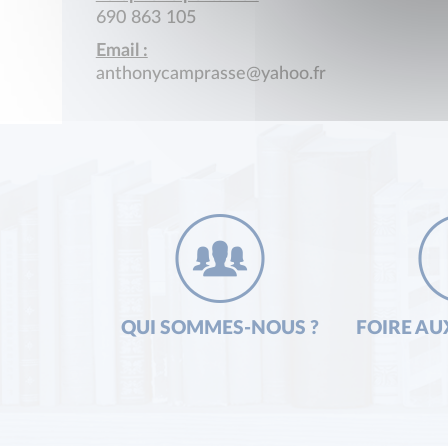
690 863 105
Email :
anthonycamprasse@yahoo.fr
QUI SOMMES-NOUS ?
FOIRE AU