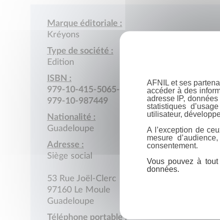
Marque éditoriale :
Kréyons
Type de société :
Edition
ISBN :
AFNIL et ses partena
979-10-415-5065-4
accéder à des inform
adresse IP, données 
979-10-987449
statistiques d’usag
utilisateur, développe
Nationalité :
Guadeloupe
A l’exception de ceu
mesure d’audience,
Adresse :
consentement.
Siège social
Vous pouvez à tout 
données.
53 Rue Joël-Clerc
97160 Le Moule
Guadeloupe
Téléphone portable :