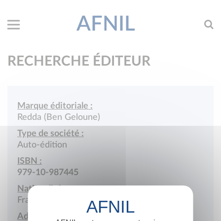
AFNIL
RECHERCHE ÉDITEUR
Marque éditoriale :
Redda (Ben Geloune)
Type de société :
Auto-édition
ISBN :
979-10-987445
Nationalité :
France
Adresse :