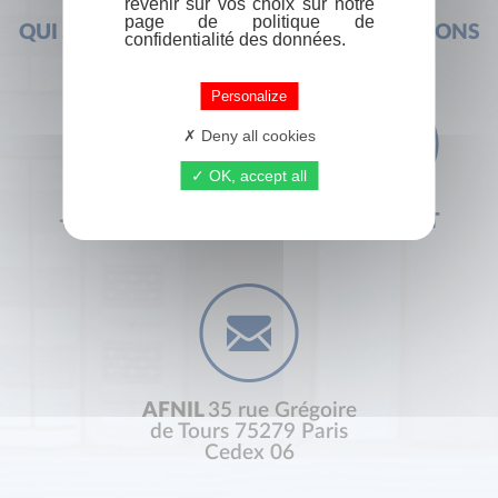
revenir sur vos choix sur notre
page de politique de
QUI SOMMES-NOUS ?
FOIRE AUX QUESTIONS
confidentialité des données.
Personalize
Deny all cookies
OK, accept all
+33 (0) 1 44 41 29 19
CONTACT
AFNIL
35 rue Grégoire
de Tours 75279 Paris
Cedex 06