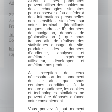
AFNIL et ses partenaires
Adresse en France
peuvent utiliser des cookies ou
des technologies similaires
pour conserver et/ou accéder à
222 Rue de Versailles
des informations personnelles
75016 Paris
non sensibles stockées sur
votre terminal (identifiants
France
uniques, adresse IP, données
de navigation, données de
Téléphone portable :
géolocalisation…), que nous
06 31 68 48 01
traitons afin de réaliser des
statistiques d’usage du site,
Email :
produire des données
d’audience, analyser et
rbg@aitek.fr
améliorer l’expérience
utilisateur, développer et
améliorer nos produits.
A l’exception de ceux
nécessaires au fonctionnement
du site ainsi que, sous
certaines conditions, à la
mesure d’audience, les cookies
et technologies similaires ne
peuvent être déposés qu’avec
votre consentement.
Vous pouvez à tout moment