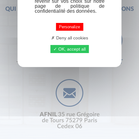
revenir sur vos choix sur notre
page de politique de
QUI SOMMES-NOUS ?
FOIRE AUX QUESTIONS
confidentialité des données.
Personalize
Deny all cookies
OK, accept all
+33 (0) 1 44 41 29 19
CONTACT
AFNIL
35 rue Grégoire
de Tours 75279 Paris
Cedex 06