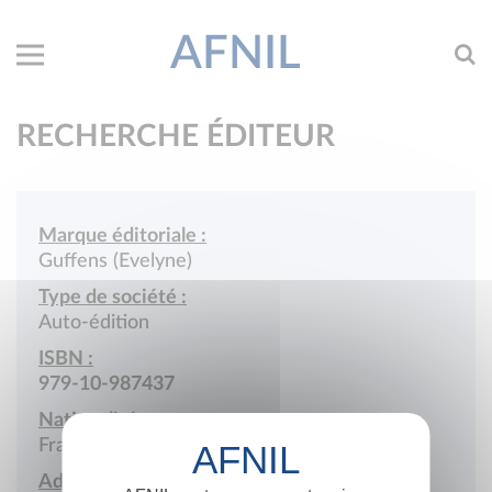
AFNIL
RECHERCHE ÉDITEUR
Marque éditoriale :
Guffens (Evelyne)
Type de société :
Auto-édition
ISBN :
979-10-987437
Nationalité :
France
Adresse :