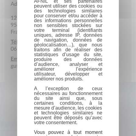
AFNIL et ses partenaires
Adresse postale
peuvent utiliser des cookies ou
des technologies similaires
pour conserver et/ou accéder à
12 Place Danton
des informations personnelles
95600 Eaubonne
non sensibles stockées sur
votre terminal (identifiants
France
uniques, adresse IP, données
de navigation, données de
Téléphone portable :
géolocalisation…), que nous
06 07 56 29 99
traitons afin de réaliser des
statistiques d’usage du site,
Email :
produire des données
d’audience, analyser et
guffelyne@orange.fr
améliorer l’expérience
utilisateur, développer et
améliorer nos produits.
A l’exception de ceux
nécessaires au fonctionnement
du site ainsi que, sous
certaines conditions, à la
mesure d’audience, les cookies
et technologies similaires ne
peuvent être déposés qu’avec
votre consentement.
Vous pouvez à tout moment