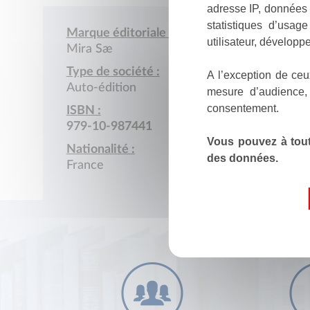
adresse IP, données 
statistiques d’usag
Marque éditoriale :
utilisateur, développe
Mira Sæ
Type de société :
A l’exception de ceu
Auto-édition
mesure d’audience,
consentement.
ISBN :
979-10-987441
Vous pouvez à tout
Nationalité :
des données.
France