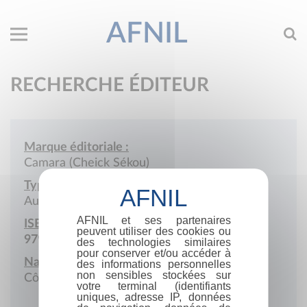
AFNIL
RECHERCHE ÉDITEUR
Marque éditoriale :
Camara (Cheick Sékou)
Type de société :
Auto-édition
AFNIL et ses partenaires
ISBN :
peuvent utiliser des cookies ou
979-10-448-0101-2
des technologies similaires
pour conserver et/ou accéder à
Nationalité :
des informations personnelles
non sensibles stockées sur
Côte d'ivoire
votre terminal (identifiants
uniques, adresse IP, données