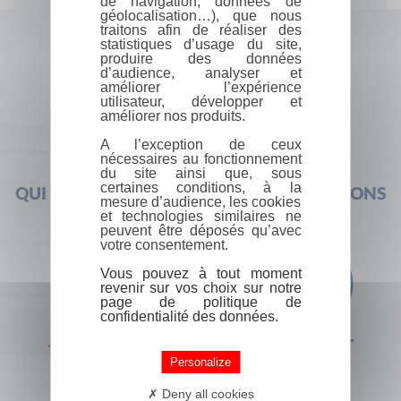
de navigation, données de
géolocalisation…), que nous
traitons afin de réaliser des
statistiques d’usage du site,
produire des données
d’audience, analyser et
améliorer l’expérience
utilisateur, développer et
améliorer nos produits.
A l’exception de ceux
nécessaires au fonctionnement
du site ainsi que, sous
certaines conditions, à la
QUI SOMMES-NOUS ?
FOIRE AUX QUESTIONS
mesure d’audience, les cookies
et technologies similaires ne
peuvent être déposés qu’avec
votre consentement.
Vous pouvez à tout moment
revenir sur vos choix sur notre
page de politique de
confidentialité des données.
+33 (0) 1 44 41 29 19
CONTACT
Personalize
Deny all cookies