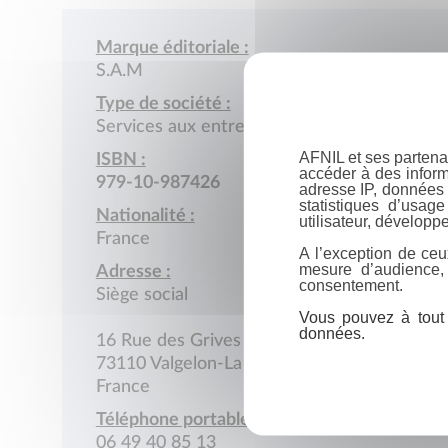
Marque éditoriale :
S.A.M
Type de société :
Services aux entreprises
AFNIL et ses partena
ISBN :
accéder à des inform
979-10-987426
adresse IP, données 
statistiques d’usag
Nationalité :
utilisateur, développe
France
A l’exception de ceu
mesure d’audience,
Adresse :
consentement.
Siège social
Vous pouvez à tout 
données.
16 Rue des Grives
73110 Valgelon-La Rochette
France
Téléphone portable :
06 49 40 85 13