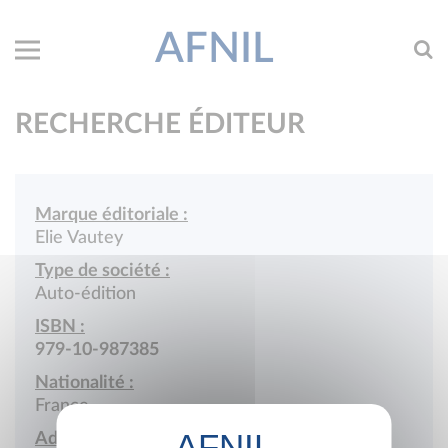
AFNIL
RECHERCHE ÉDITEUR
Marque éditoriale :
Elie Vautey
Type de société :
Auto-édition
ISBN :
979-10-987385
Nationalité :
France
Adresse :