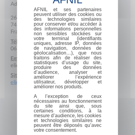
Adresse postale
AFNIL et ses partenaires
peuvent utiliser des cookies ou
266 du Taillou
des technologies similaires
pour conserver et/ou accéder à
74550 Cervens
des informations personnelles
France
non sensibles stockées sur
votre terminal (identifiants
Téléphone portable :
uniques, adresse IP, données
de navigation, données de
06 99 95 91 69
géolocalisation…), que nous
traitons afin de réaliser des
Email :
statistiques d’usage du site,
elievautey@gmail.com
produire des données
d’audience, analyser et
Site Internet :
améliorer l’expérience
utilisateur, développer et
elievautey.com
améliorer nos produits.
A l’exception de ceux
nécessaires au fonctionnement
du site ainsi que, sous
certaines conditions, à la
mesure d’audience, les cookies
et technologies similaires ne
peuvent être déposés qu’avec
votre consentement.