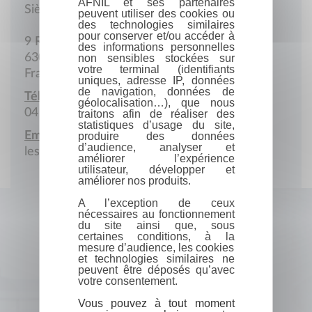
AFNIL et ses partenaires
Siège social
peuvent utiliser des cookies ou
des technologies similaires
pour conserver et/ou accéder à
9 Rue Philippe-Marcombes
des informations personnelles
63000 Clermont-Ferrand
non sensibles stockées sur
votre terminal (identifiants
France
uniques, adresse IP, données
de navigation, données de
Téléphone :
géolocalisation…), que nous
04 73 15 39 04
traitons afin de réaliser des
statistiques d’usage du site,
Email :
produire des données
d’audience, analyser et
leseditionsmira@gmail.com
améliorer l’expérience
utilisateur, développer et
améliorer nos produits.
A l’exception de ceux
nécessaires au fonctionnement
du site ainsi que, sous
certaines conditions, à la
mesure d’audience, les cookies
et technologies similaires ne
peuvent être déposés qu’avec
votre consentement.
Vous pouvez à tout moment