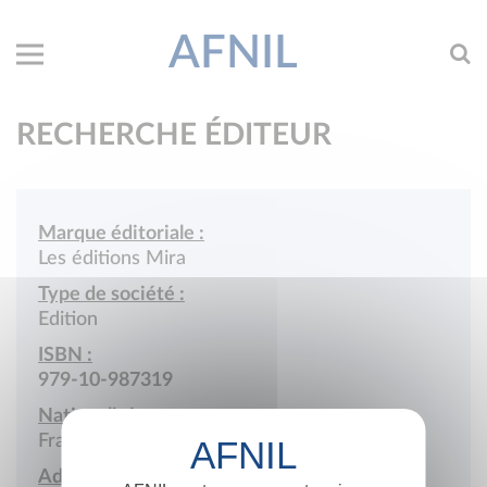
AFNIL
RECHERCHE ÉDITEUR
Marque éditoriale :
Les éditions Mira
Type de société :
Edition
ISBN :
979-10-987319
Nationalité :
France
Adresse :