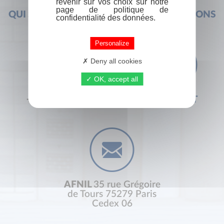
revenir sur vos choix sur notre
page de politique de
QUI SOMMES-NOUS ?
FOIRE AUX QUESTIONS
confidentialité des données.
Personalize
Deny all cookies
OK, accept all
+33 (0) 1 44 41 29 19
CONTACT
AFNIL
35 rue Grégoire
de Tours 75279 Paris
Cedex 06