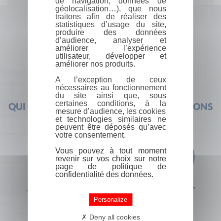
de navigation, données de
géolocalisation…), que nous
traitons afin de réaliser des
statistiques d’usage du site,
produire des données
d’audience, analyser et
améliorer l’expérience
utilisateur, développer et
améliorer nos produits.
A l’exception de ceux
nécessaires au fonctionnement
du site ainsi que, sous
certaines conditions, à la
QUI SOMMES-NOUS ?
FOIRE AUX QUESTIONS
mesure d’audience, les cookies
et technologies similaires ne
peuvent être déposés qu’avec
votre consentement.
Vous pouvez à tout moment
revenir sur vos choix sur notre
page de politique de
confidentialité des données.
+33 (0) 1 44 41 29 19
CONTACT
Personalize
Deny all cookies