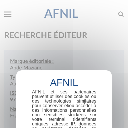
AFNIL
RECHERCHE ÉDITEUR
Marque éditoriale :
Abde Maziane
Type de société :
Auto-édition
AFNIL et ses partenaires
ISBN :
peuvent utiliser des cookies ou
979-10-987306
des technologies similaires
pour conserver et/ou accéder à
Nationalité :
des informations personnelles
non sensibles stockées sur
France
votre terminal (identifiants
uniques, adresse IP, données