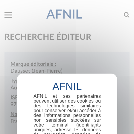
AFNIL
RECHERCHE ÉDITEUR
Marque éditoriale :
Dausset (Jean-Pierre)
Type de société :
Auto-édition
AFNIL et ses partenaires
ISBN :
peuvent utiliser des cookies ou
979-10-987280
des technologies similaires
pour conserver et/ou accéder à
Nationalité :
des informations personnelles
non sensibles stockées sur
France
votre terminal (identifiants
uniques, adresse IP, données