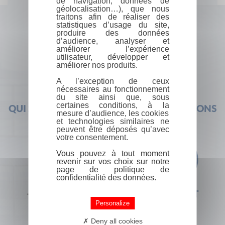
de navigation, données de
géolocalisation…), que nous
traitons afin de réaliser des
statistiques d’usage du site,
produire des données
d’audience, analyser et
améliorer l’expérience
utilisateur, développer et
améliorer nos produits.
A l’exception de ceux
nécessaires au fonctionnement
du site ainsi que, sous
certaines conditions, à la
QUI SOMMES-NOUS ?
FOIRE AUX QUESTIONS
mesure d’audience, les cookies
et technologies similaires ne
peuvent être déposés qu’avec
votre consentement.
Vous pouvez à tout moment
revenir sur vos choix sur notre
page de politique de
confidentialité des données.
+33 (0) 1 44 41 29 19
CONTACT
Personalize
Deny all cookies