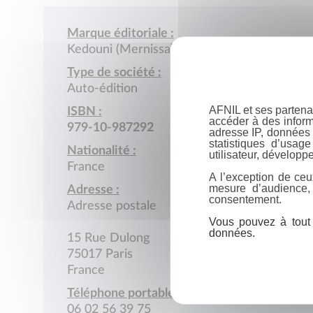
Marque éditoriale :
Kedouni (Mernissa)
Type de société :
Auto-édition
AFNIL et ses partena
ISBN :
accéder à des inform
979-10-987292
adresse IP, données 
statistiques d’usag
Nationalité :
utilisateur, développe
France
A l’exception de ceu
mesure d’audience,
Adresse :
consentement.
Adresse postale
Vous pouvez à tout 
données.
15 Rue Dulong
75017 Paris
France
Téléphone portable :
06 02 56 39 75