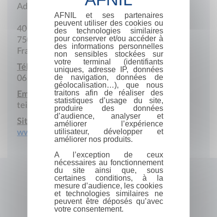
Adresse postale
AFNIL et ses partenaires
peuvent utiliser des cookies ou
40 Rue Boursault
des technologies similaires
pour conserver et/ou accéder à
75017 Paris
des informations personnelles
France
non sensibles stockées sur
votre terminal (identifiants
Téléphone portable :
uniques, adresse IP, données
de navigation, données de
06 11 49 49 16
géolocalisation…), que nous
traitons afin de réaliser des
Email :
statistiques d’usage du site,
teisso@galerieteisso.com
produire des données
d’audience, analyser et
Site Internet :
améliorer l’expérience
utilisateur, développer et
www.galerieteisso.com
améliorer nos produits.
A l’exception de ceux
nécessaires au fonctionnement
du site ainsi que, sous
certaines conditions, à la
mesure d’audience, les cookies
et technologies similaires ne
peuvent être déposés qu’avec
votre consentement.