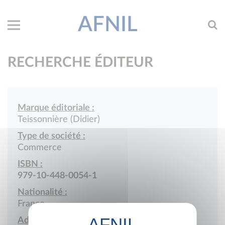
AFNIL
RECHERCHE ÉDITEUR
Marque éditoriale :
Teissonnière (Didier)
Type de société :
Commerce
ISBN :
979-10-448-0054-1
Nationalité :
France
Adresse :