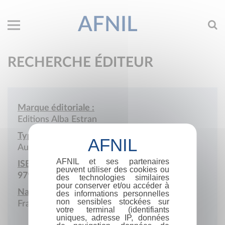
AFNIL
RECHERCHE ÉDITEUR
Marque éditoriale :
Editions Alba Estran
Type de société :
Auto-édition
AFNIL et ses partenaires
ISBN :
peuvent utiliser des cookies ou
979-10-987263
des technologies similaires
pour conserver et/ou accéder à
Nationalité :
des informations personnelles
non sensibles stockées sur
France
votre terminal (identifiants
uniques, adresse IP, données