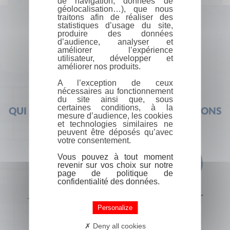
de navigation, données de
géolocalisation…), que nous
traitons afin de réaliser des
statistiques d’usage du site,
produire des données
d’audience, analyser et
améliorer l’expérience
utilisateur, développer et
améliorer nos produits.
A l’exception de ceux
nécessaires au fonctionnement
du site ainsi que, sous
certaines conditions, à la
QUI SOMMES-NOUS ?
FOIRE AUX QUESTIONS
mesure d’audience, les cookies
et technologies similaires ne
peuvent être déposés qu’avec
votre consentement.
Vous pouvez à tout moment
revenir sur vos choix sur notre
page de politique de
confidentialité des données.
+33 (0) 1 44 41 29 19
CONTACT
Personalize
Deny all cookies