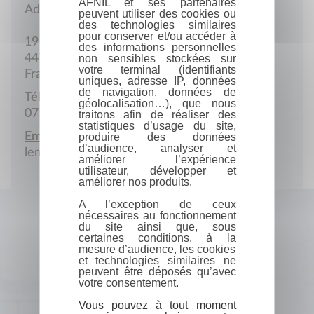
AFNIL et ses partenaires
Adresse postale
peuvent utiliser des cookies ou
des technologies similaires
pour conserver et/ou accéder à
19 Rue de la Comtée
des informations personnelles
44770 La Plaine-sur-Mer
non sensibles stockées sur
votre terminal (identifiants
France
uniques, adresse IP, données
de navigation, données de
Téléphone portable :
géolocalisation…), que nous
07 81 10 38 18
traitons afin de réaliser des
statistiques d’usage du site,
Email :
produire des données
d’audience, analyser et
lemauff.gerard@free.fr
améliorer l’expérience
utilisateur, développer et
améliorer nos produits.
A l’exception de ceux
nécessaires au fonctionnement
du site ainsi que, sous
certaines conditions, à la
mesure d’audience, les cookies
et technologies similaires ne
peuvent être déposés qu’avec
votre consentement.
Vous pouvez à tout moment