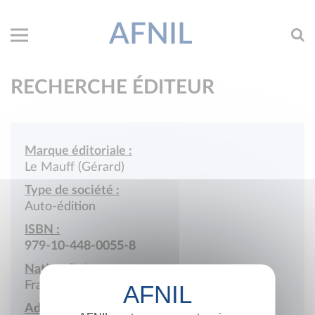
AFNIL
RECHERCHE ÉDITEUR
Marque éditoriale :
Le Mauff (Gérard)
Type de société :
Auto-édition
ISBN :
979-10-448-0055-8
Nationalité :
France
Adresse :