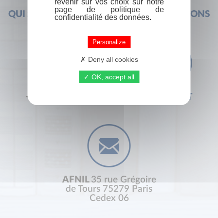
revenir sur vos choix sur notre
page de politique de
QUI SOMMES-NOUS ?
FOIRE AUX QUESTIONS
confidentialité des données.
Personalize
Deny all cookies
OK, accept all
+33 (0) 1 44 41 29 19
CONTACT
AFNIL
35 rue Grégoire
de Tours 75279 Paris
Cedex 06