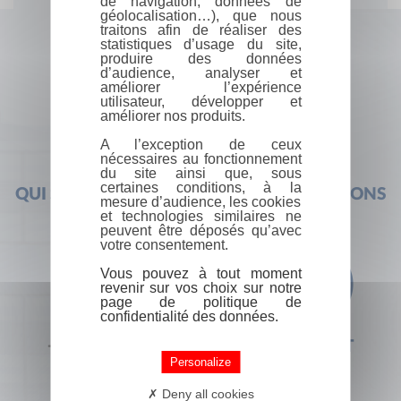
de navigation, données de
géolocalisation…), que nous
traitons afin de réaliser des
statistiques d’usage du site,
produire des données
d’audience, analyser et
améliorer l’expérience
utilisateur, développer et
améliorer nos produits.
A l’exception de ceux
nécessaires au fonctionnement
du site ainsi que, sous
certaines conditions, à la
QUI SOMMES-NOUS ?
FOIRE AUX QUESTIONS
mesure d’audience, les cookies
et technologies similaires ne
peuvent être déposés qu’avec
votre consentement.
Vous pouvez à tout moment
revenir sur vos choix sur notre
page de politique de
confidentialité des données.
+33 (0) 1 44 41 29 19
CONTACT
Personalize
Deny all cookies