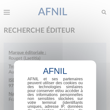
AFNIL
RECHERCHE ÉDITEUR
Marque éditoriale :
Rouget (Laetitia)
Type de société :
Auto-édition
AFNIL et ses partenaires
ISBN :
peuvent utiliser des cookies ou
979-10-987232
des technologies similaires
pour conserver et/ou accéder à
Nationalité :
des informations personnelles
non sensibles stockées sur
France
votre terminal (identifiants
uniques, adresse IP, données