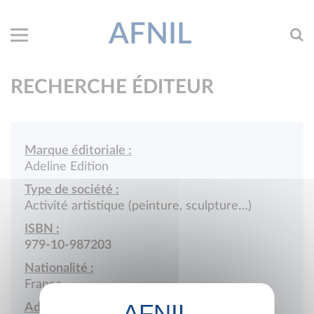
AFNIL
RECHERCHE ÉDITEUR
Marque éditoriale :
Adeline Edition
Type de société :
Activité artistique (peinture, sculpture…)
ISBN :
979-10-987203
Nationalité :
France
Adresse :