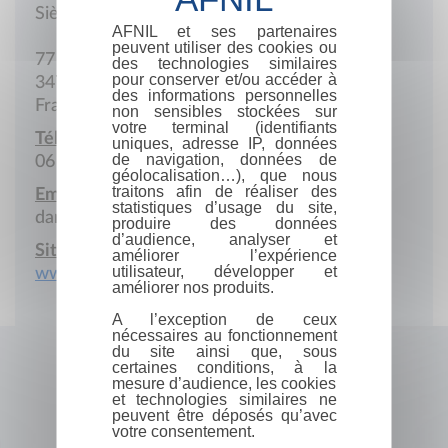
Siège social
AFNIL et ses partenaires
peuvent utiliser des cookies ou
77 Rue des Yeuses
des technologies similaires
pour conserver et/ou accéder à
34700 Olmet-et-Villecun
des informations personnelles
France
non sensibles stockées sur
votre terminal (identifiants
Téléphone portable :
uniques, adresse IP, données
de navigation, données de
06 85 89 75 70
géolocalisation…), que nous
traitons afin de réaliser des
Email :
statistiques d’usage du site,
danie.perrenot@gmail.com
produire des données
d’audience, analyser et
Site Internet :
améliorer l’expérience
utilisateur, développer et
www.adeline-edition.fr
améliorer nos produits.
A l’exception de ceux
nécessaires au fonctionnement
du site ainsi que, sous
certaines conditions, à la
mesure d’audience, les cookies
et technologies similaires ne
peuvent être déposés qu’avec
votre consentement.