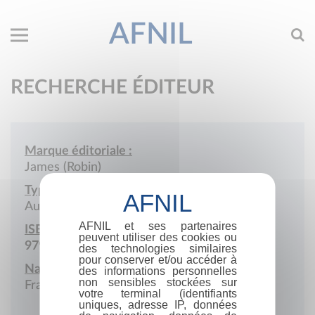
AFNIL
RECHERCHE ÉDITEUR
Marque éditoriale :
James (Robin)
Type de société :
Auto-édition
AFNIL et ses partenaires
ISBN :
peuvent utiliser des cookies ou
979-10-987173
des technologies similaires
pour conserver et/ou accéder à
Nationalité :
des informations personnelles
non sensibles stockées sur
France
votre terminal (identifiants
uniques, adresse IP, données