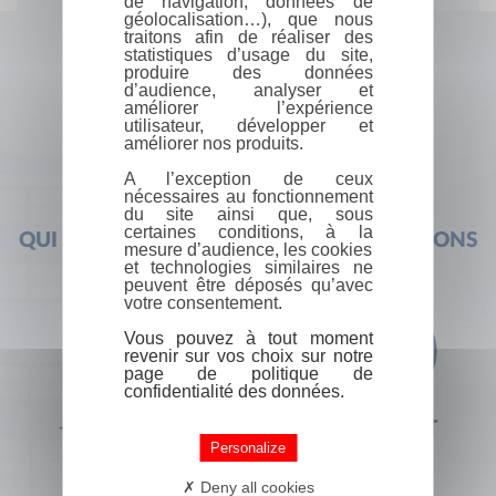
de navigation, données de
géolocalisation…), que nous
traitons afin de réaliser des
statistiques d’usage du site,
produire des données
d’audience, analyser et
améliorer l’expérience
utilisateur, développer et
améliorer nos produits.
A l’exception de ceux
nécessaires au fonctionnement
du site ainsi que, sous
certaines conditions, à la
QUI SOMMES-NOUS ?
FOIRE AUX QUESTIONS
mesure d’audience, les cookies
et technologies similaires ne
peuvent être déposés qu’avec
votre consentement.
Vous pouvez à tout moment
revenir sur vos choix sur notre
page de politique de
confidentialité des données.
+33 (0) 1 44 41 29 19
CONTACT
Personalize
Deny all cookies