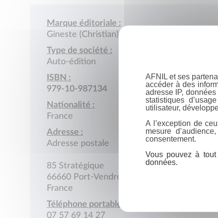
Marque éditoriale :
Gineste (Christian)
Type de société :
Auto-édition
AFNIL et ses partena
ISBN :
accéder à des inform
979-10-987134
adresse IP, données 
statistiques d’usag
Nationalité :
utilisateur, développe
France
A l’exception de ceu
mesure d’audience,
Adresse :
consentement.
Adresse postale
Vous pouvez à tout 
données.
85 Stratégique
66660 Port-Vendres
France
Téléphone portable :
07 57 69 14 27