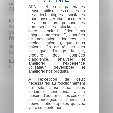
Adresse :
AFNIL et ses partenaires
Siège social
peuvent utiliser des cookies ou
des technologies similaires
pour conserver et/ou accéder à
Immeuble Le Capitole
des informations personnelles
151 Avenue de Verdun
non sensibles stockées sur
votre terminal (identifiants
06190 Roquebrune-Cap-Martin
uniques, adresse IP, données
France
de navigation, données de
géolocalisation…), que nous
Téléphone portable :
traitons afin de réaliser des
statistiques d’usage du site,
06 62 02 86 92
produire des données
d’audience, analyser et
Email :
améliorer l’expérience
trililivres@gmail.com
utilisateur, développer et
améliorer nos produits.
A l’exception de ceux
nécessaires au fonctionnement
du site ainsi que, sous
certaines conditions, à la
mesure d’audience, les cookies
et technologies similaires ne
peuvent être déposés qu’avec
votre consentement.