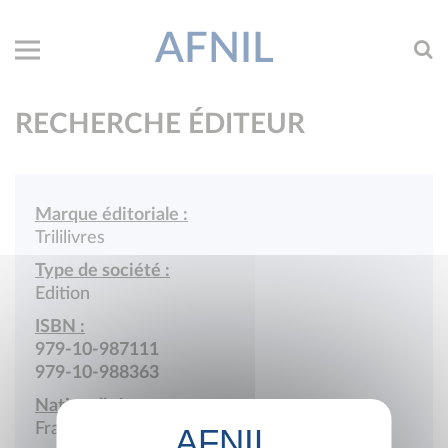
AFNIL
RECHERCHE ÉDITEUR
Marque éditoriale :
Trililivres
Type de société :
Edition
ISBN :
979-10-987111
979-10-988363
Nationalité :
France