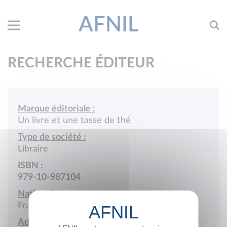
AFNIL
RECHERCHE ÉDITEUR
Marque éditoriale :
Un livre et une tasse de thé
Type de société :
Libraire
ISBN :
979-10-987104
Nationalité :
France
Adresse :