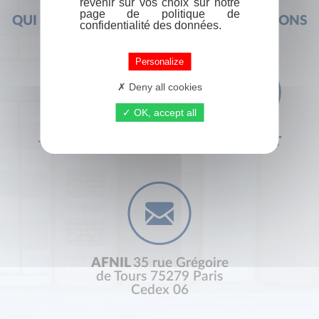
revenir sur vos choix sur notre
page de politique de
QUI SOMMES-NOUS ?
FOIRE AUX QUESTIONS
confidentialité des données.
Personalize
Deny all cookies
OK, accept all
+33 (0) 1 44 41 29 19
CONTACT
AFNIL
35 rue Grégoire
de Tours 75279 Paris
Cedex 06