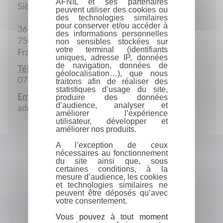
AFNIL et ses partenaires
Siège social
peuvent utiliser des cookies ou
des technologies similaires
pour conserver et/ou accéder à
36 Rue René Boulanger
des informations personnelles
75010 Paris
non sensibles stockées sur
votre terminal (identifiants
France
uniques, adresse IP, données
de navigation, données de
Téléphone portable :
géolocalisation…), que nous
07 77 07 18 48
traitons afin de réaliser des
statistiques d’usage du site,
Email :
produire des données
d’audience, analyser et
admin@unlivreunetassedethe.fr
améliorer l’expérience
utilisateur, développer et
améliorer nos produits.
A l’exception de ceux
nécessaires au fonctionnement
du site ainsi que, sous
certaines conditions, à la
mesure d’audience, les cookies
et technologies similaires ne
peuvent être déposés qu’avec
votre consentement.
Vous pouvez à tout moment