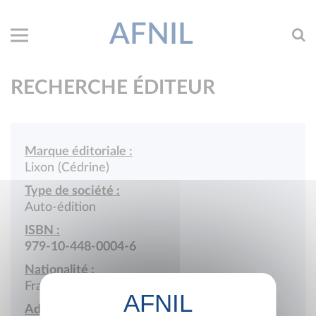
AFNIL
RECHERCHE ÉDITEUR
Marque éditoriale :
Lixon (Cédrine)
Type de société :
Auto-édition
ISBN :
979-10-448-0004-6
Nationalité :
France
Adresse :