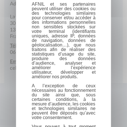
Adresse postale
AFNIL et ses partenaires
peuvent utiliser des cookies ou
des technologies similaires
La Gavotte
pour conserver et/ou accéder à
des informations personnelles
30 Avenue François-Mitterand
non sensibles stockées sur
13170 Les Pennes-Mirabeau
votre terminal (identifiants
uniques, adresse IP, données
France
de navigation, données de
géolocalisation…), que nous
Téléphone portable :
traitons afin de réaliser des
06 12 96 95 43
statistiques d’usage du site,
produire des données
Email :
d’audience, analyser et
améliorer l’expérience
celixdecoverrerie@gmail.com
utilisateur, développer et
améliorer nos produits.
A l’exception de ceux
nécessaires au fonctionnement
du site ainsi que, sous
certaines conditions, à la
mesure d’audience, les cookies
et technologies similaires ne
peuvent être déposés qu’avec
votre consentement.
Vous pouvez à tout moment