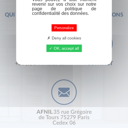
revenir sur vos choix sur notre
page de politique de
confidentialité des données.
QUI SOMMES-NOUS ?
FOIRE AUX QUESTIONS
Personalize
Deny all cookies
OK, accept all
+33 (0) 1 44 41 29 19
CONTACT
AFNIL
35 rue Grégoire
de Tours 75279 Paris
Cedex 06