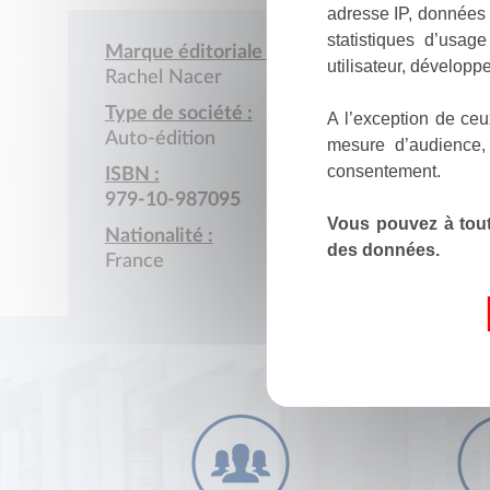
adresse IP, données 
statistiques d’usag
Marque éditoriale :
utilisateur, développe
Rachel Nacer
Type de société :
A l’exception de ceu
Auto-édition
mesure d’audience,
consentement.
ISBN :
979-10-987095
Vous pouvez à tout
Nationalité :
des données.
France