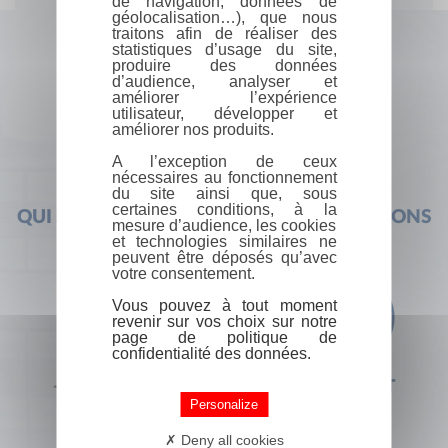
de navigation, données de
géolocalisation…), que nous
traitons afin de réaliser des
statistiques d’usage du site,
produire des données
d’audience, analyser et
améliorer l’expérience
utilisateur, développer et
améliorer nos produits.
A l’exception de ceux
nécessaires au fonctionnement
du site ainsi que, sous
certaines conditions, à la
QUI SOMMES-NOUS ?
FOIRE AUX QUESTIONS
mesure d’audience, les cookies
et technologies similaires ne
peuvent être déposés qu’avec
votre consentement.
Vous pouvez à tout moment
revenir sur vos choix sur notre
page de politique de
confidentialité des données.
+33 (0) 1 44 41 29 19
CONTACT
Personalize
Deny all cookies