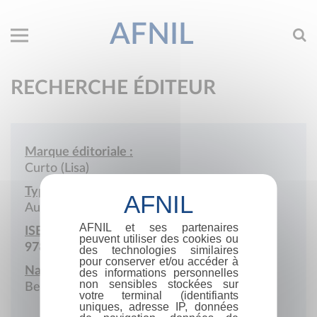
AFNIL
RECHERCHE ÉDITEUR
Marque éditoriale :
Curto (Lisa)
Type de société :
Auto-édition
AFNIL et ses partenaires
ISBN :
peuvent utiliser des cookies ou
978-2-9604325
des technologies similaires
pour conserver et/ou accéder à
Nationalité :
des informations personnelles
non sensibles stockées sur
Belgique
votre terminal (identifiants
uniques, adresse IP, données