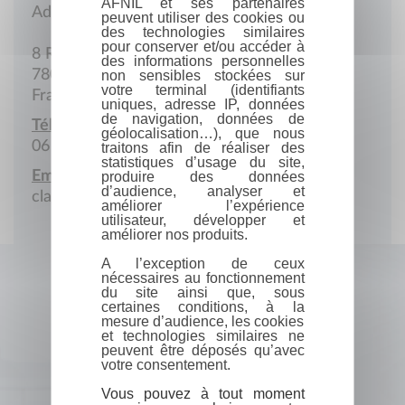
AFNIL et ses partenaires
Adresse postale
peuvent utiliser des cookies ou
des technologies similaires
pour conserver et/ou accéder à
8 Rue d'Anjou
des informations personnelles
78000 Versailles
non sensibles stockées sur
votre terminal (identifiants
France
uniques, adresse IP, données
de navigation, données de
Téléphone portable :
géolocalisation…), que nous
06 09 33 20 27
traitons afin de réaliser des
statistiques d’usage du site,
Email :
produire des données
d’audience, analyser et
claire.images@gmail.com
améliorer l’expérience
utilisateur, développer et
améliorer nos produits.
A l’exception de ceux
nécessaires au fonctionnement
du site ainsi que, sous
certaines conditions, à la
mesure d’audience, les cookies
et technologies similaires ne
peuvent être déposés qu’avec
votre consentement.
Vous pouvez à tout moment