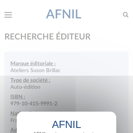
AFNIL
RECHERCHE ÉDITEUR
Marque éditoriale :
Ateliers Suson Brillac
Type de société :
Auto-édition
ISBN :
979-10-415-9991-2
Nationalité :
France
Adresse :