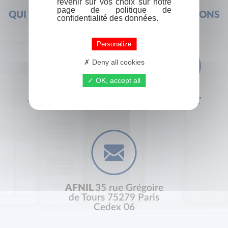
revenir sur vos choix sur notre
page de politique de
QUI SOMMES-NOUS ?
FOIRE AUX QUESTIONS
confidentialité des données.
Personalize
Deny all cookies
OK, accept all
+33 (0) 1 44 41 29 19
CONTACT
AFNIL
35 rue Grégoire
de Tours 75279 Paris
Cedex 06