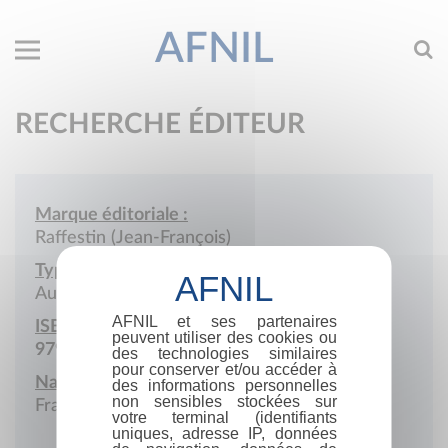
AFNIL
RECHERCHE ÉDITEUR
Marque éditoriale :
Raffestin (Jean-François)
Type de société :
Auto-édition
AFNIL et ses partenaires
ISBN :
peuvent utiliser des cookies ou
979-10-415-9990-5
des technologies similaires
pour conserver et/ou accéder à
Nationalité :
des informations personnelles
non sensibles stockées sur
France
votre terminal (identifiants
uniques, adresse IP, données