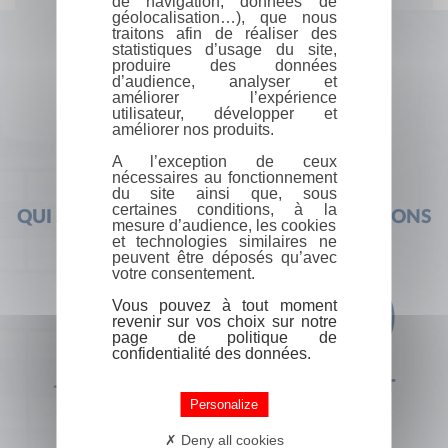
de navigation, données de
géolocalisation…), que nous
traitons afin de réaliser des
statistiques d’usage du site,
produire des données
d’audience, analyser et
améliorer l’expérience
utilisateur, développer et
améliorer nos produits.
A l’exception de ceux
nécessaires au fonctionnement
du site ainsi que, sous
certaines conditions, à la
QUI SOMMES-NOUS ?
FOIRE AUX QUESTIONS
mesure d’audience, les cookies
et technologies similaires ne
peuvent être déposés qu’avec
votre consentement.
Vous pouvez à tout moment
revenir sur vos choix sur notre
page de politique de
confidentialité des données.
+33 (0) 1 44 41 29 19
CONTACT
Personalize
Deny all cookies