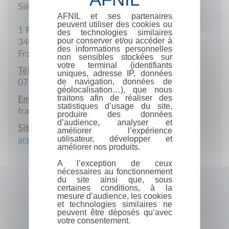
Siège social
AFNIL et ses partenaires
peuvent utiliser des cookies ou
1 Rue Irène Joliot-Curie
des technologies similaires
pour conserver et/ou accéder à
34000 Montpellier
des informations personnelles
France
non sensibles stockées sur
votre terminal (identifiants
Téléphone portable :
uniques, adresse IP, données
de navigation, données de
07 82 52 92 13
géolocalisation…), que nous
traitons afin de réaliser des
Email :
statistiques d’usage du site,
francois@argo-scriptor.fr
produire des données
d’audience, analyser et
Site Internet :
améliorer l’expérience
utilisateur, développer et
argo-scriptor.fr
améliorer nos produits.
A l’exception de ceux
nécessaires au fonctionnement
du site ainsi que, sous
certaines conditions, à la
mesure d’audience, les cookies
et technologies similaires ne
peuvent être déposés qu’avec
votre consentement.