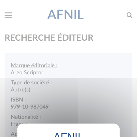
AFNIL
RECHERCHE ÉDITEUR
Marque éditoriale :
Argo Scriptor
Type de société :
Autre(s)
ISBN :
979-10-987049
Nationalité :
France
Adresse :