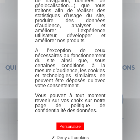
de navigation, données de
géolocalisation…), que nous
traitons afin de réaliser des
statistiques d’usage du site,
produire des données
d’audience, analyser et
améliorer l’expérience
utilisateur, développer et
améliorer nos produits.
A l’exception de ceux
nécessaires au fonctionnement
du site ainsi que, sous
certaines conditions, à la
QUI SOMMES-NOUS ?
FOIRE AUX QUESTIONS
mesure d’audience, les cookies
et technologies similaires ne
peuvent être déposés qu’avec
votre consentement.
Vous pouvez à tout moment
revenir sur vos choix sur notre
page de politique de
confidentialité des données.
+33 (0) 1 44 41 29 19
CONTACT
Personalize
Deny all cookies