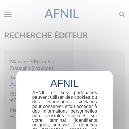
AFNIL
RECHERCHE ÉDITEUR
Marque éditoriale :
Douaglin (Maxime)
Type de société :
Auto-édition
AFNIL et ses partenaires
ISBN :
peuvent utiliser des cookies ou
979-10-415-9986-8
des technologies similaires
pour conserver et/ou accéder à
Nationalité :
des informations personnelles
non sensibles stockées sur
France
votre terminal (identifiants
uniques, adresse IP, données